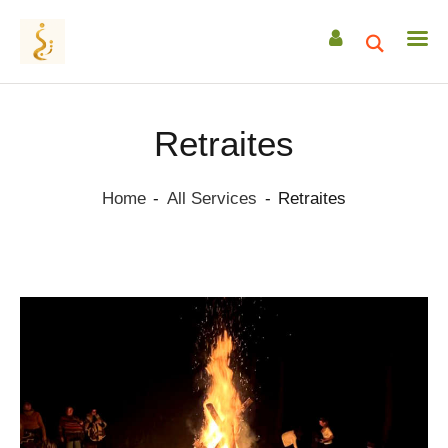
Retraites
ACCUEIL
Home
All Services
Retraites
A PROPOS
ACCOMPAGNEMENTS
RETRAITES
CEREMONIES
TRANSMISSIONS
DATES & EVENEMENTS
ACTUS / ARTICLES