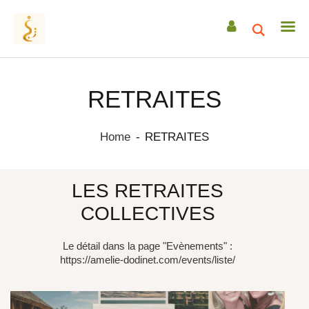
RETRAITES
ACCUEIL
Home
RETRAITES
A PROPOS
ACCOMPAGNEMENTS
RETRAITES
LES RETRAITES
CEREMONIES
COLLECTIVES
TRANSMISSIONS
Le détail dans la page "Evènements" :
DATES & EVENEMENTS
https://amelie-dodinet.com/events/liste/
ACTUS / ARTICLES