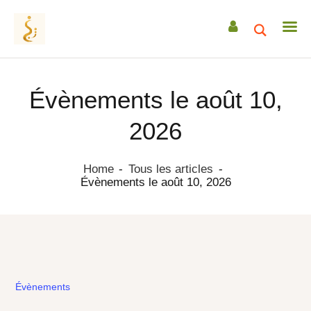
Évènements le août 10,
ACCUEIL
2026
A PROPOS
ACCOMPAGNEMENTS
Home
Tous les articles
Évènements le août 10, 2026
RETRAITES
CEREMONIES
TRANSMISSIONS
DATES & EVENEMENTS
sonotherapie
ACTUS / ARTICLES
sonotherapie
Évènements