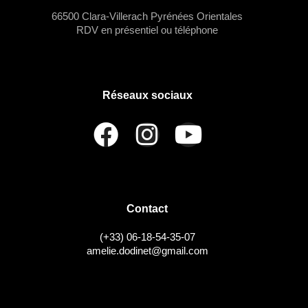
t
e
t
66500 Clara-Villerach Pyrénées Orientales
v
n
e
RDV en présentiel ou téléphone
.
u
a
e
v
s
i
Réseaux sociaux
É
g
v
a
è
t
n
i
e
Contact
o
m
(+33) 06-18-54-35-07
n
e
amelie.dodinet@gmail.com
d
n
t
e