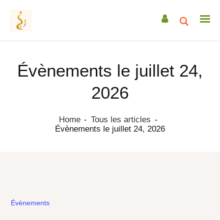
Évènements le juillet 24,
ACCUEIL
2026
A PROPOS
ACCOMPAGNEMENTS
Home
Tous les articles
Évènements le juillet 24, 2026
RETRAITES
CEREMONIES
TRANSMISSIONS
DATES & EVENEMENTS
festivalbienetre
ACTUS / ARTICLES
festivalbienetre
Évènements