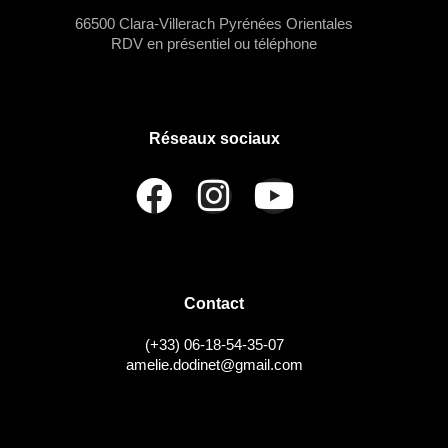
t
e
t
66500 Clara-Villerach Pyrénées Orientales
v
n
e
RDV en présentiel ou téléphone
.
u
a
e
v
s
i
Réseaux sociaux
É
g
v
a
è
t
n
i
e
Contact
o
m
(+33) 06-18-54-35-07
n
e
amelie.dodinet@gmail.com
d
n
t
e