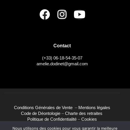
v
s
u
e
s
É
Contact
v
(+33) 06-18-54-35-07
è
amelie.dodinet@gmail.com
n
e
m
e
Conditions Générales de Vente
–
Mentions légales
n
Code de Déontologie
–
Charte des retraites
Politique de Confidentialité
–
Cookies
t
Nous utilisons des cookies pour vous garantir la meilleure