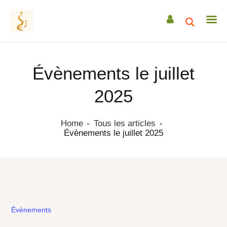
Évènements le juillet
ACCUEIL
2025
A PROPOS
ACCOMPAGNEMENTS
Home
Tous les articles
Évènements le juillet 2025
RETRAITES
CEREMONIES
TRANSMISSIONS
DATES & EVENEMENTS
Chamanisme
ACTUS / ARTICLES
Chamanisme
Évènements