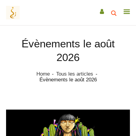
Évènements le août
ACCUEIL
2026
A PROPOS
ACCOMPAGNEMENTS
Home
Tous les articles
Évènements le août 2026
RETRAITES
CEREMONIES
TRANSMISSIONS
DATES & EVENEMENTS
ACTUS / ARTICLES