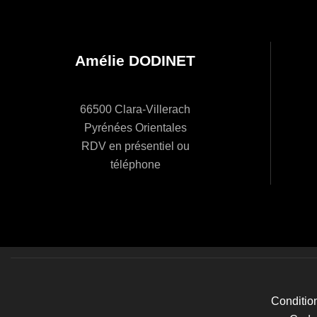
e
r
Amélie DODINET
d
66500 Clara-Villerach
Pyrénées Orientales
RDV en présentiel ou
e
téléphone
É
v
Conditio