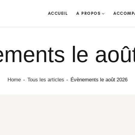
ACCUEIL
ACCUEIL
A PROPOS
ACCOMP
A PROPOS
ACCOMPAGNEMENTS
RETRAITES
ments le aoû
CEREMONIES
TRANSMISSIONS
DATES & EVENEMENTS
ACTUS / ARTICLES
Home
Tous les articles
Évènements le août 2026