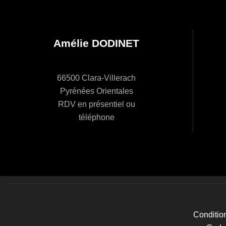
e
r
Amélie DODINET
d
66500 Clara-Villerach
Pyrénées Orientales
RDV en présentiel ou
e
téléphone
É
v
Conditio