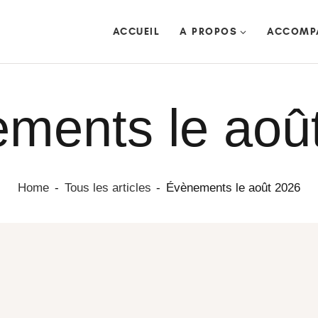
ACCUEIL
ACCUEIL
A PROPOS
ACCOMP
A PROPOS
ACCOMPAGNEMENTS
RETRAITES
ments le aoû
CEREMONIES
TRANSMISSIONS
DATES & EVENEMENTS
ACTUS / ARTICLES
Home
Tous les articles
Évènements le août 2026