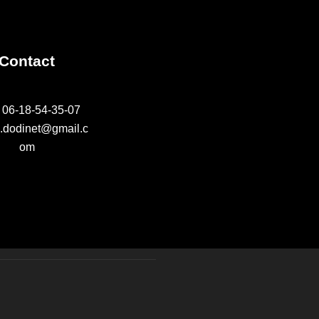
t
u
e
Contact
n
s
 06-18-54-35-07
a
.dodinet@gmail.c
É
om
v
v
è
i
n
g