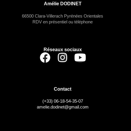
e
d
d
Amélie DODINET
t
a
e
t
66500 Clara-Villerach Pyrénées Orientales
v
n
e
RDV en présentiel ou téléphone
.
u
a
e
v
s
i
Réseaux sociaux
É
g
v
a
è
t
n
Contact
i
e
o
(+33) 06-18-54-35-07
m
amelie.dodinet@gmail.com
n
e
d
n