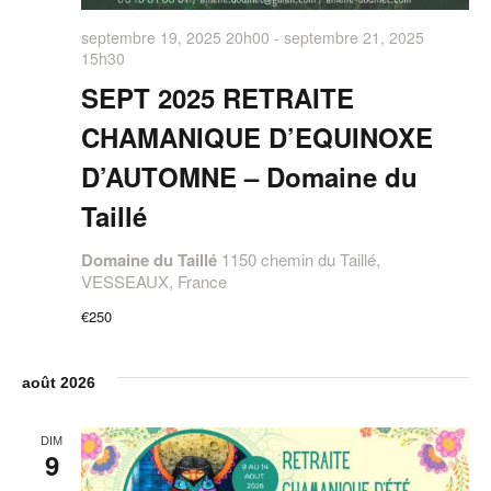
u
e
septembre 19, 2025 20h00
-
septembre 21, 2025
15h30
s
SEPT 2025 RETRAITE
É
CHAMANIQUE D’EQUINOXE
v
D’AUTOMNE – Domaine du
è
Taillé
n
Domaine du Taillé
1150 chemin du Taillé,
e
VESSEAUX, France
m
€250
e
n
août 2026
t
DIM
s
9