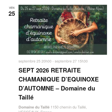
VEN
25
septembre 25 20h00
-
septembre 27 15h30
SEPT 2026 RETRAITE
CHAMANIQUE D’EQUINOXE
D’AUTOMNE – Domaine du
Taillé
Domaine du Taillé
1150 chemin du Taillé,
VESSEAUX, France