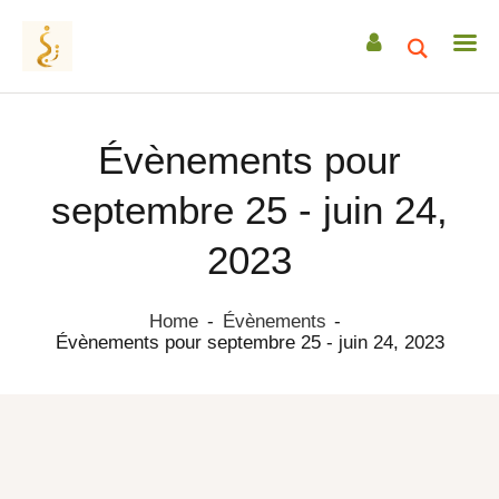
Évènements pour
ACCUEIL
septembre 25 - juin 24,
A PROPOS
2023
ACCOMPAGNEMENTS
RETRAITES
Home
Évènements
CEREMONIES
Évènements pour septembre 25 - juin 24, 2023
TRANSMISSIONS
DATES & EVENEMENTS
ACTUS / ARTICLES
Atelier